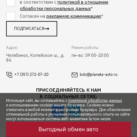
в соответствии с
политикой в отношении
обработки персональных данных
*
Согласен на
рекламную коммуникацию
*
ПОДПИСАТЬСЯ
Адрес:
Режим работы:
Челябинск, Копейское ш., д.
пн-вс: 09:00-20:00
84
+7 (351) 272-07-20
bdc@planeta-avto.ru
ПРИСОЕДИНЯЙТЕСЬ К НАМ
В СОЦИАЛЬНЫХ СЕТЯХ:
Используя сайт, вы соглашаетесь с
политикой обработки данных
и использованием cookies вашего браузера. Cookies можно
Закрыть
отключить в любой момент в настройках браузера. Для обеспечения
оптимальной работы и улучшения пользовательского опыта на сайте
могут использоваться системы веб-аналитики (в том числе
СПЕЦПРЕДЛОЖЕНИЯ
Индивидуальное предложение 

Яндекс.Метрика). Продолжая использование сайта, Вы соглашаетесь
с применением указанных технологий и размещением cookie-
на покупку автомобилей CHERY

Обмен авто
Акции
Заказать
Меню
файлов.