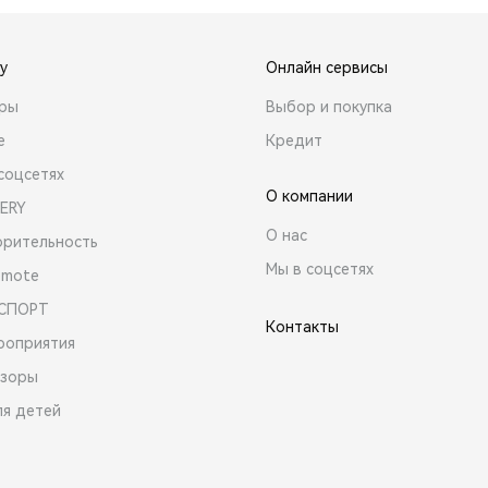
y
Онлайн сервисы
ары
Выбор и покупка
е
Кредит
соцсетях
О компании
ERY
О нас
орительность
Мы в соцсетях
emote
 СПОРТ
Контакты
роприятия
зоры
ля детей