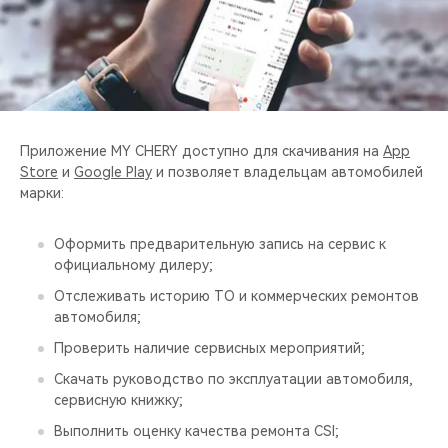
CHERY REMOTE
CHERY И СПОРТ
НАШИ МЕРОПРИЯТИЯ
Приложение MY CHERY доступно для скачивания на
App
ВИДЕООБЗОРЫ
Store
и
Google Play
и позволяет владельцам автомобилей
марки:
CHERY ДЛЯ ДЕТЕЙ
Оформить предварительную запись на сервис к
официальному дилеру;
Отслеживать историю ТО и коммерческих ремонтов
автомобиля;
Проверить наличие сервисных мероприятий;
Скачать руководство по эксплуатации автомобиля,
сервисную книжку;
Выполнить оценку качества ремонта CSI;