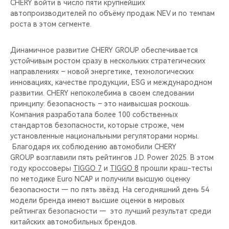
CHERY войти в число пяти крупнейших
автопроизводителей по объёму продаж NEV и по темпам
роста в этом сегменте.
Динамичное развитие CHERY GROUP обеспечивается
устойчивым ростом сразу в нескольких стратегических
направлениях – новой энергетике, технологических
инновациях, качестве продукции, ESG и международном
развитии. CHERY непоколебима в своем следовании
принципу: безопасность – это наивысшая роскошь.
Компания разработала более 100 собственных
стандартов безопасности, которые строже, чем
установленные национальными регуляторами нормы.
Благодаря их соблюдению автомобили CHERY
GROUP возглавили пять рейтингов J.D. Power 2025. В этом
году кроссоверы
TIGGO 7
и
TIGGO 8
прошли краш-тесты
по методике Euro NCAP и получили высшую оценку
безопасности — по пять звёзд. На сегодняшний день 54
модели бренда имеют высшие оценки в мировых
рейтингах безопасности — это лучший результат среди
китайских автомобильных брендов.